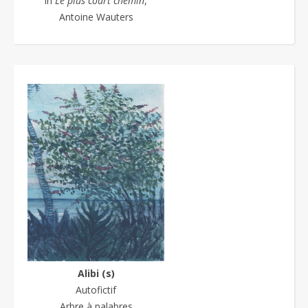
in
Le plus court chemin
,
Antoine Wauters
Alibi (s)
Autofictif
Arbre à palabres