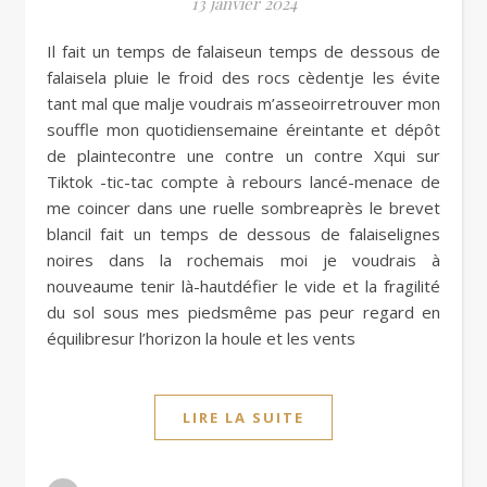
13 janvier 2024
Il fait un temps de falaiseun temps de dessous de
falaisela pluie le froid des rocs cèdentje les évite
tant mal que malje voudrais m’asseoirretrouver mon
souffle mon quotidiensemaine éreintante et dépôt
de plaintecontre une contre un contre Xqui sur
Tiktok -tic-tac compte à rebours lancé-menace de
me coincer dans une ruelle sombreaprès le brevet
blancil fait un temps de dessous de falaiselignes
noires dans la rochemais moi je voudrais à
nouveaume tenir là-hautdéfier le vide et la fragilité
du sol sous mes piedsmême pas peur regard en
équilibresur l’horizon la houle et les vents
LIRE LA SUITE