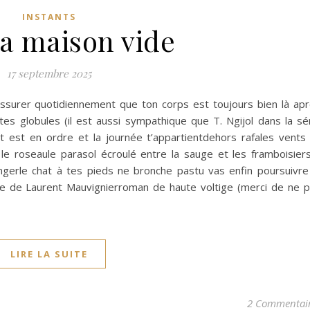
INSTANTS
la maison vide
17 septembre 2025
assurer quotidiennement que ton corps est toujours bien là ap
 tes globules (il est aussi sympathique que T. Ngijol dans la sé
t est en ordre et la journée t’appartientdehors rafales vents
le roseaule parasol écroulé entre la sauge et les framboisier
ongerle chat à tes pieds ne bronche pastu vas enfin poursuivre
vide de Laurent Mauvignierroman de haute voltige (merci de ne 
LIRE LA SUITE
2 Commentai