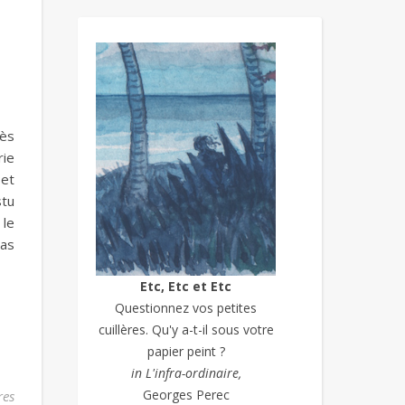
rès
rie
 et
stu
 le
pas
Etc, Etc et Etc
Questionnez vos petites
cuillères. Qu'y a-t-il sous votre
papier peint ?
in L'infra-ordinaire,
Georges Perec
res