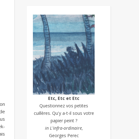
Etc, Etc et Etc
mon
Questionnez vos petites
ide
cuillères. Qu'y a-t-il sous votre
ous
papier peint ?
ek-
in L'infra-ordinaire,
ais
Georges Perec