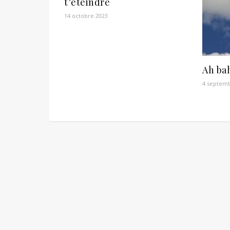
t’éteindre
14 octobre 2023
Ah bah
4 septemb