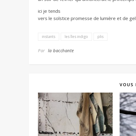
ici je tends
vers le solstice promesse de lumière et de gel
instants
les îles indigo
plis
Par
la bacchante
VOUS 