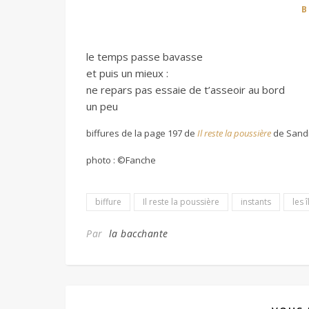
B
le temps passe bavasse
et puis un mieux :
ne repars pas essaie de t’asseoir au bord
un peu
biffures de la page 197 de
Il reste la poussière
de Sandr
photo : ©Fanche
biffure
Il reste la poussière
instants
les 
Par
la bacchante