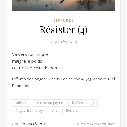
BIFFURES
Résister (4)
31 janvier 2025
Va vers ton risque
malgré le poids
celui d’hier celui de demain
Biffures des pages 52 et 153 de
Le rêve du jaguar
de Miguel
Bonnefoy
biffure
Le rêve du jaguar
les îles indigo
Miguel Bonnefoy
plis
Résister
Par
la bacchante
Aucun commentaire