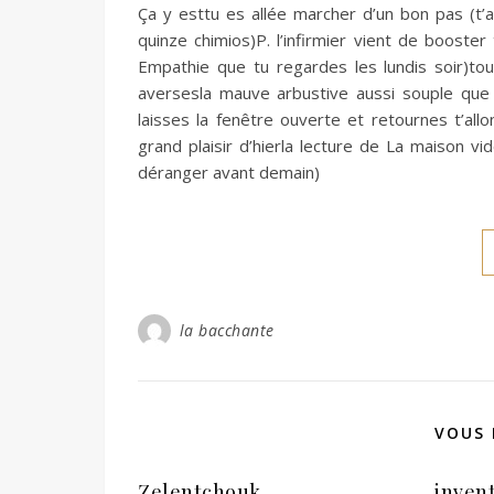
Ça y esttu es allée marcher d’un bon pas (t’
quinze chimios)P. l’infirmier vient de booster
Empathie que tu regardes les lundis soir)tou
aversesla mauve arbustive aussi souple que 
laisses la fenêtre ouverte et retournes t’all
grand plaisir d’hierla lecture de La maison 
déranger avant demain)
la bacchante
VOUS 
Zelentchouk
inven