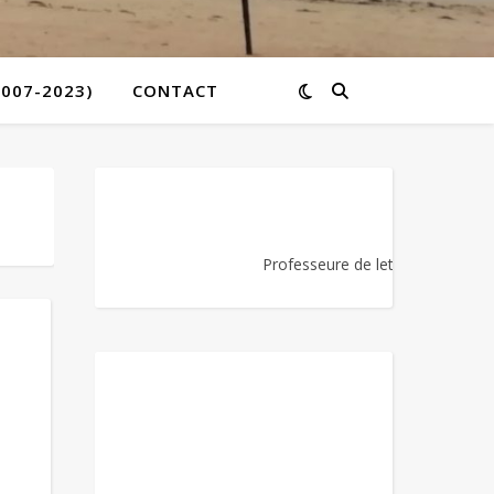
2007-2023)
CONTACT
Professeure de lettres et de mot