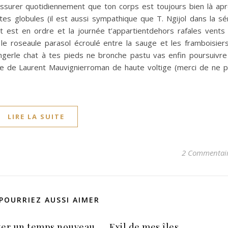
assurer quotidiennement que ton corps est toujours bien là ap
 tes globules (il est aussi sympathique que T. Ngijol dans la sé
t est en ordre et la journée t’appartientdehors rafales vents
le roseaule parasol écroulé entre la sauge et les framboisier
ongerle chat à tes pieds ne bronche pastu vas enfin poursuivre
vide de Laurent Mauvignierroman de haute voltige (merci de ne 
LIRE LA SUITE
2 Commentai
POURRIEZ AUSSI AIMER
ter un temps nouveau
Exil de mes îles