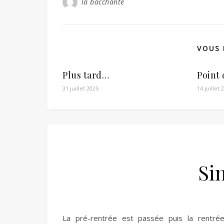
la bacchante
VOUS 
Plus tard…
Point
31 juillet 2025
14 juillet 
Sin
La pré-rentrée est passée puis la rentré